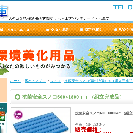
大型ゴミ箱/掃除用品/玄関マット/人工芝/パンチカーペット/傘立
ホーム
>
床材・スノコ
>
スノコ
>
抗菌安全スノコ600×1800ｍｍ（組立完成品
抗菌安全スノコ600×1800ｍｍ（組立完成品）
抗菌安全スノコ600×1800ｍｍ（組
型番：MR-093-345
販売価格：