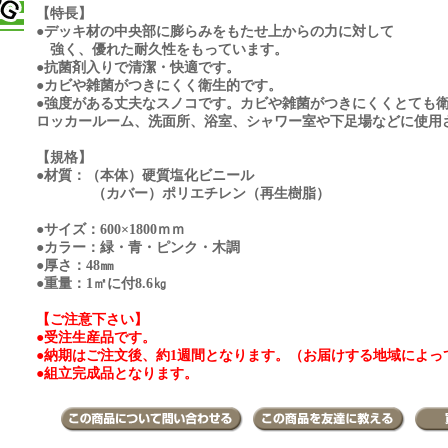
【特長】
●デッキ材の中央部に膨らみをもたせ上からの力に対して
強く、優れた耐久性をもっています。
●抗菌剤入りで清潔・快適です。
●カビや雑菌がつきにくく衛生的です。
●強度がある丈夫なスノコです。カビや雑菌がつきにくくとても
ロッカールーム、洗面所、浴室、シャワー室や下足場などに使用
【規格】
●材質：（本体）硬質塩化ビニール
（カバー）ポリエチレン（再生樹脂）
●サイズ：600×1800ｍｍ
●カラー：緑・青・ピンク・木調
●厚さ：48㎜
●重量：1㎡に付8.6㎏
【ご注意下さい】
●受注生産品です。
●納期はご注文後、約1週間となります。（お届けする地域によっ
●組立完成品となります。