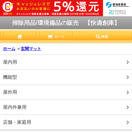
掃除用品/環境備品の販売 【快適創庫】
カート
検索
ホーム
＞
玄関マット
屋内用
機能型
屋外用
屋内外兼用
店舗・家庭用