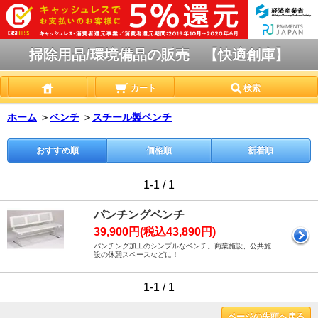
掃除用品/環境備品の販売 【快適創庫】
カート
検索
ホーム
＞
ベンチ
＞
スチール製ベンチ
おすすめ順
価格順
新着順
1-1 / 1
パンチングベンチ
39,900円(税込43,890円)
パンチング加工のシンプルなベンチ。商業施設、公共施
設の休憩スペースなどに！
1-1 / 1
ページの先頭へ戻る